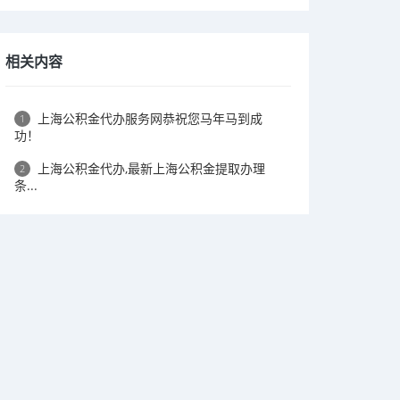
相关内容
上海公积金代办服务网恭祝您马年马到成
1
功！
上海公积金代办,最新上海公积金提取办理
2
条...