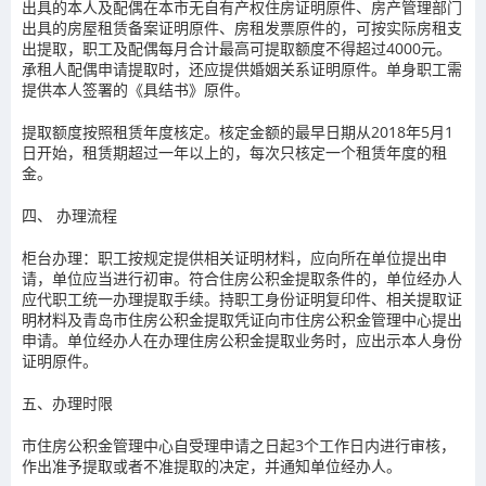
出具的本人及配偶在本市无自有产权住房证明原件、房产管理部门
出具的房屋租赁备案证明原件、房租发票原件的，可按实际房租支
出提取，职工及配偶每月合计最高可提取额度不得超过4000元。
承租人配偶申请提取时，还应提供婚姻关系证明原件。单身职工需
提供本人签署的《具结书》原件。
提取额度按照租赁年度核定。核定金额的最早日期从2018年5月1
日开始，租赁期超过一年以上的，每次只核定一个租赁年度的租
金。
四、 办理流程
柜台办理：职工按规定提供相关证明材料，应向所在单位提出申
请，单位应当进行初审。符合住房公积金提取条件的，单位经办人
应代职工统一办理提取手续。持职工身份证明复印件、相关提取证
明材料及青岛市住房公积金提取凭证向市住房公积金管理中心提出
申请。单位经办人在办理住房公积金提取业务时，应出示本人身份
证明原件。
五、办理时限
市住房公积金管理中心自受理申请之日起3个工作日内进行审核，
作出准予提取或者不准提取的决定，并通知单位经办人。