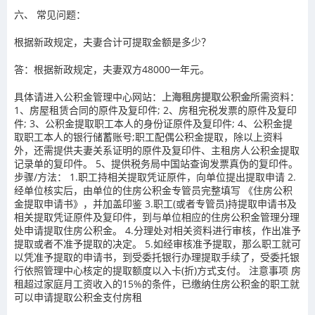
六、 常见问题：
根据新政规定，夫妻合计可提取金额是多少？
答：根据新政规定，夫妻双方48000一年元。
具体请进入公积金管理中心网站：
上海租房提取公积金
所需资料：
1、房屋租赁合同的原件及复印件; 2、房租完税发票的原件及复印
件; 3、公积金提取职工本人的身份证原件及复印件; 4、公积金提
取职工本人的银行储蓄账号;职工配偶公积金提取，除以上资料
外，还需提供夫妻关系证明的原件及复印件、主租房人公积金提取
记录单的复印件。 5、提供税务局中国站查询发票真伪的复印件。
步骤/方法： 1.职工持相关提取凭证原件，向单位提出提取申请 2.
经单位核实后，由单位的住房公积金专管员完整填写 《住房公积
金提取申请书》，并加盖印鉴 3.职工(或者专管员)持提取申请书及
相关提取凭证原件及复印件，到与单位相应的住房公积金管理分理
处申请提取住房公积金。 4.分理处对相关资料进行审核，作出准予
提取或者不准予提取的决定。 5.如经审核准予提取，那么职工就可
以凭准予提取的申请书，到受委托银行办理提取手续了，受委托银
行依照管理中心核定的提取额度以入卡(折)方式支付。 注意事项 房
租超过家庭月工资收入的15%的条件，已缴纳住房公积金的职工就
可以申请提取公积金支付房租