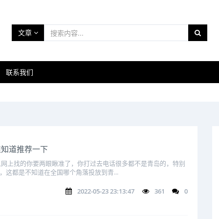
文章
联系我们
谁知道推荐一下
从网上找的你要两眼瞅准了，你打过去电话很多都不是青岛的，特别
，这都是不知道在全国哪个角落投放到青...
2022-05-23 23:13:47
361
0